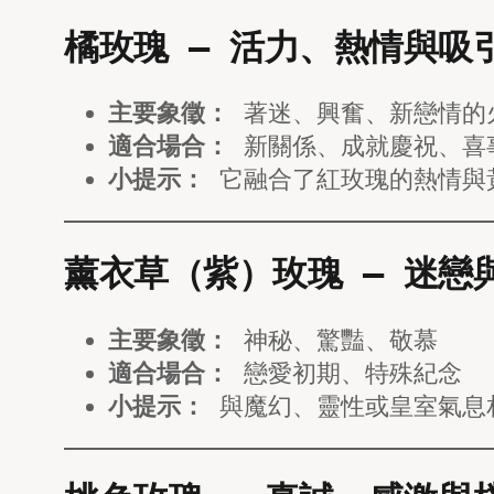
橘玫瑰 — 活力、熱情與吸
主要象徵：
著迷、興奮、新戀情的
適合場合：
新關係、成就慶祝、喜
小提示：
它融合了紅玫瑰的熱情與
薰衣草（紫）玫瑰 — 迷戀
主要象徵：
神秘、驚豔、敬慕
適合場合：
戀愛初期、特殊紀念
小提示：
與魔幻、靈性或皇室氣息