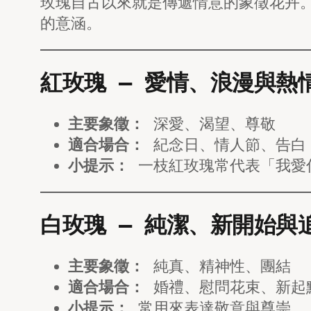
玫瑰自古以來就是傳遞情意的象徵花卉
的意涵。
紅玫瑰 — 愛情、浪漫與熱
主要象徵：
深愛、渴望、尊敬
適合場合：
紀念日、情人節、告白
小提示：
一枝紅玫瑰常代表「我愛
白玫瑰 — 純潔、新開始與
主要象徵：
純真、精神性、團結
適合場合：
婚禮、慰問花束、新起
小提示：
常用來表達敬意與尊崇。