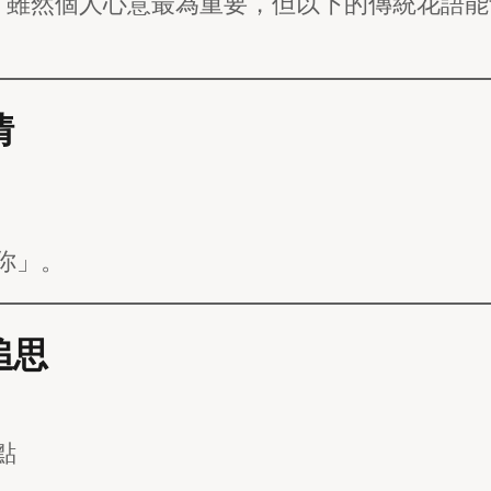
。雖然個人心意最為重要，但以下的傳統花語能
情
你」。
追思
點