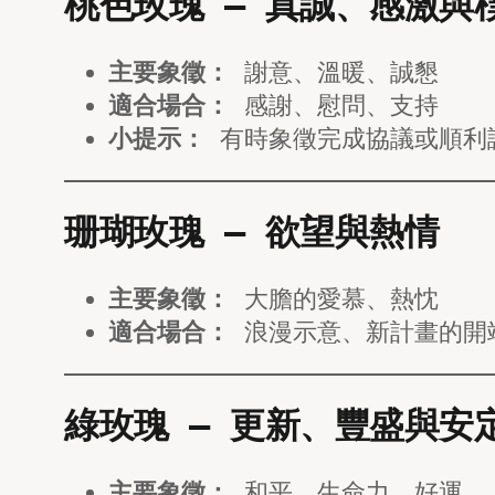
桃色玫瑰 — 真誠、感激與
主要象徵：
謝意、溫暖、誠懇
適合場合：
感謝、慰問、支持
小提示：
有時象徵完成協議或順利
珊瑚玫瑰 — 欲望與熱情
主要象徵：
大膽的愛慕、熱忱
適合場合：
浪漫示意、新計畫的開
綠玫瑰 — 更新、豐盛與安
主要象徵：
和平、生命力、好運