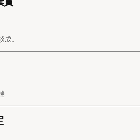
樸實
談成。
端
定