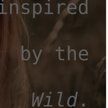
inspired
by the
Wild
.