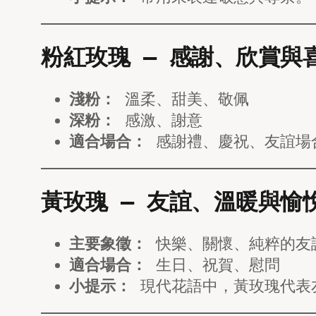
粉紅玫瑰 — 感謝、欣賞與
淺粉：
溫柔、甜美、敬佩
深粉：
感激、謝意
適合場合：
感謝禮、慶祝、友誼場
黃玫瑰 — 友誼、溫暖與愉
主要象徵：
快樂、關懷、純粹的友
適合場合：
生日、祝賀、慰問
小提示：
現代花語中，黃玫瑰代表