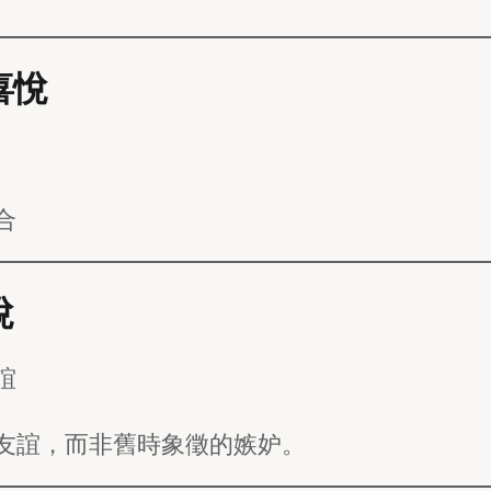
喜悅
合
悅
誼
友誼，而非舊時象徵的嫉妒。