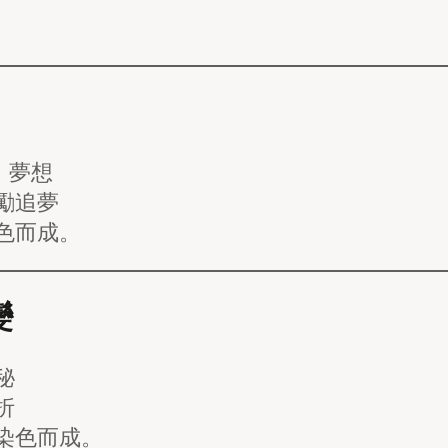
、夢想
勵追夢
色而成。
變
秘
折
染色而成。