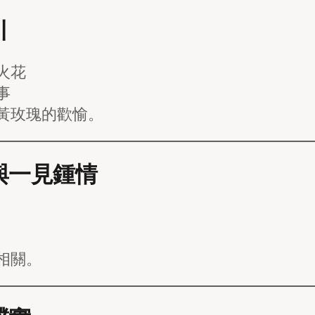
引
火花
事
黃玫瑰的歡愉。
與一見鍾情
相關。