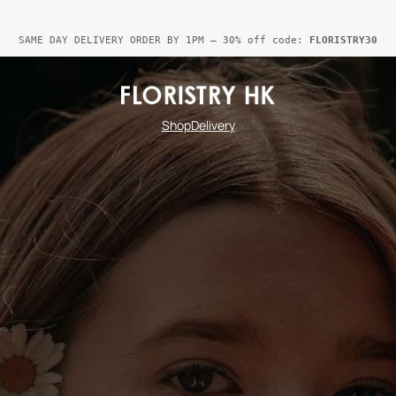
SAME DAY DELIVERY ORDER BY 1PM – 30% off code:
FLORISTRY30
Shop
Delivery