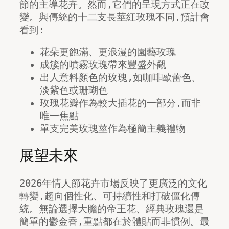
節的主導花卉。然而,它們的呈現方式正在改
變。與傳統的十二支長莖紅玫瑰不同,預計會
看到:
花朵更飽滿、更浪漫的園藝玫瑰
成簇的噴霧玫瑰帶來豐盛外觀
出人意料顏色的玫瑰,如咖啡歐蕾色、
淡紫色或珊瑚色
玫瑰花瓣作為較大插花的一部分,而非
唯一焦點
單支完美玫瑰莖作為極簡主義禮物
展望未來
2026年情人節花卉市場反映了更廣泛的文化
轉變,趨向個性化、可持續性和打破僵化傳
統。無論選擇大膽的帝王花、經典玫瑰還是
簡單的鬱金香,重點都在於體貼而非慣例。最