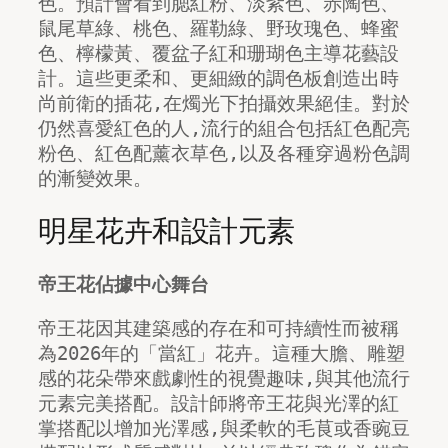
色。預計會看到腮紅粉、淡紫色、赤陶色、
鼠尾草綠、桃色、羅勒綠、野玫瑰色、蜂蜜
色、檸檬黃、覆盆子紅和珊瑚色主導花藝設
計。這些更柔和、更細緻的調色板創造出時
尚前衛的插花,在燭光下拍攝效果絕佳。對於
仍然喜愛紅色的人,流行的組合包括紅色配亮
粉色、紅色配薰衣草色,以及各種穿過粉色調
的漸變效果。
明星花卉和設計元素
帝王花佔據中心舞台
帝王花因其建築感的存在和可持續性而被稱
為2026年的「當紅」花卉。這種大膽、雕塑
感的花朵帶來戲劇性的視覺趣味,與其他流行
元素完美搭配。設計師將帝王花與光澤的紅
掌搭配以增加光澤感,與柔軟的毛茛或香豌豆