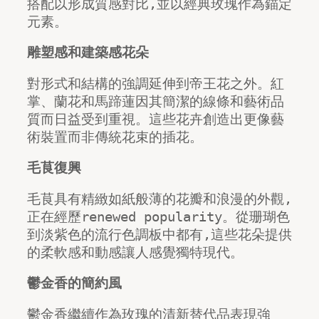
搭配以形成質感對比,並以經典玫瑰作為錨定
元素。
雕塑感和建築感花朵
對形式和結構的強調延伸到帝王花之外。紅
掌、蘭花和馬蹄蓮因其簡潔的線條和藝術品
質而日益受到重視。這些花卉創造出更像藝
術裝置而非傳統花束的插花。
毛茛復興
毛茛具有精緻如紙般薄的花瓣和浪漫的外觀,
正在經歷renewed popularity。從珊瑚色
到淡紫色的流行色調板中都有,這些花朵提供
的柔軟感和動感讓人感覺獨特現代。
鬱金香的簡約風
鬱金香繼續作為玫瑰的清新替代品表現強