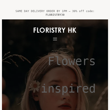
Skip
to
SAME DAY DELIVERY ORDER BY 1PM – 30% off code:
FLORISTRY30
content
Flowers
inspired