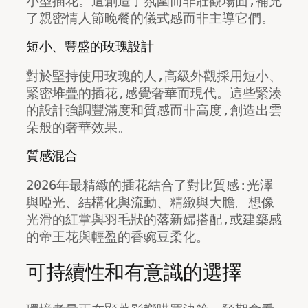
小型插花。這創造了氛圍而非壯觀場面,補充
了親密情人節晚餐的儀式感而非主導它們。
短小、豐盛的玫瑰設計
對於堅持使用玫瑰的人,高級外觀採用短小、
緊密堆疊的插花,感覺奢華而現代。這些緊湊
的設計強調豐滿度和質感而非高度,創造出雲
朵般的奢華效果。
質感混合
2026年最精緻的插花結合了對比質感:光澤
與啞光、結構化與流動、精緻與大膽。想像
光滑的紅掌與羽毛狀的落新婦搭配,或建築感
的帝王花與輕盈的香豌豆柔化。
可持續性和有意識的選擇