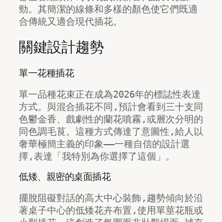
勁。其簡潔的線條和多樣的顏色使它們既適
合傳統又適合現代插花。
關鍵設計趨勢
單一花種插花
單一品種花束正在成為2026年的標誌性表達
方式。與混合插花不同,預計會看到三十支同
色鬱金香、戲劇性的蘭花噴霧,或層次分明的
同色調毛茛。這種方式傳達了意圖性,給人以
奢華極簡主義的印象——一種自信的設計選
擇,表達「我特別為你選擇了這個」。
低矮、親密的桌面插花
擺脫阻礙對話的高大中心裝飾,趨勢傾向於沿
著桌子中心的低矮花卉布置,使用單莖花瓶或