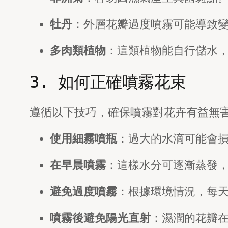
牡丹
：外層花瓣過度噴霧可能導致
多肉類植物
：這類植物能自行儲水
3. 如何正確噴霧花束
遵循以下技巧，確保噴霧對花卉有益無
使用細霧噴瓶
：過大的水滴可能會
在早晨噴霧
：這樣水分可逐漸蒸發
避免過度噴霧
：根據環境情況，每天
噴霧後避免陽光直射
：濕潤的花瓣