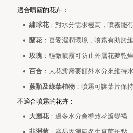
適合噴霧的花卉：
繡球花
：對水分需求極高，噴霧能
蘭花
：喜愛濕潤環境，噴霧有助於
玫瑰
：輕微噴霧可防止外層花瓣乾
百合
：大花瓣需要額外水分來維持
蕨類及綠葉植物
：噴霧可讓葉片保
不適合噴霧的花卉：
大麗花
：過多水分會導致花瓣變褐
非洲菊
：容易因濕氣產生真菌斑點