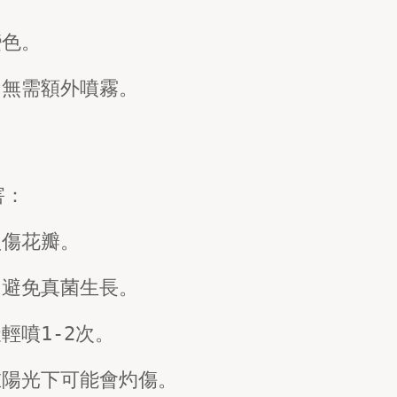
變色。
，無需額外噴霧。
害：
損傷花瓣。
，避免真菌生長。
輕噴1-2次。
在陽光下可能會灼傷。