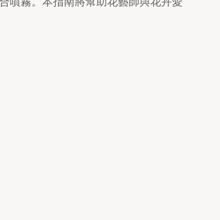
合噴霧。本指南將幫助花藝師與花卉愛