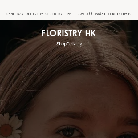
SAME DAY DELIVERY ORDER BY 1PM – 30% off code:
FLORISTRY30
Shop
Delivery