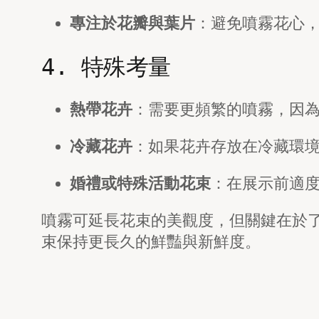
專注於花瓣與葉片
：避免噴霧花心
4. 特殊考量
熱帶花卉
：需要更頻繁的噴霧，因
冷藏花卉
：如果花卉存放在冷藏環
婚禮或特殊活動花束
：在展示前適
噴霧可延長花束的美觀度，但關鍵在於
束保持更長久的鮮豔與新鮮度。