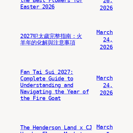
the Best Flowers for
26,
Easter 2026
2026
March
2027犯太歲完整指南：火
24,
羊年的化解與注意事項
2026
Fan Tai Sui 2027:
March
Complete Guide to
Understanding and
24,
Navigating the Year of
2026
the Fire Goat
March
The Henderson Land x CJ