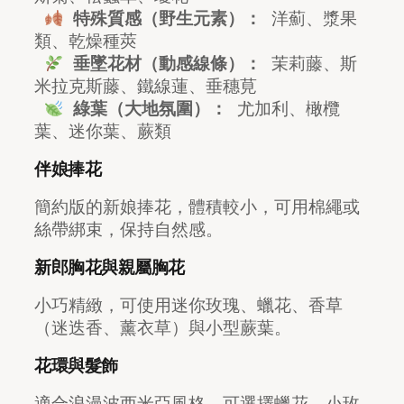
特殊質感（野生元素）：
 洋薊、漿果
類、乾燥種莢
垂墜花材（動感線條）：
 茉莉藤、斯
米拉克斯藤、鐵線蓮、垂穗莧
綠葉（大地氛圍）：
 尤加利、橄欖
葉、迷你葉、蕨類
伴娘捧花
簡約版的新娘捧花，體積較小，可用棉繩或
絲帶綁束，保持自然感。
新郎胸花與親屬胸花
小巧精緻，可使用迷你玫瑰、蠟花、香草
（迷迭香、薰衣草）與小型蕨葉。
花環與髮飾
適合浪漫波西米亞風格，可選擇蠟花、小玫