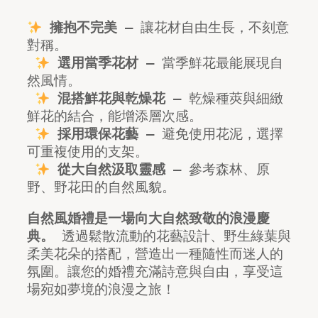
擁抱不完美
 – 讓花材自由生長，不刻意
對稱。
選用當季花材
 – 當季鮮花最能展現自
然風情。
混搭鮮花與乾燥花
 – 乾燥種莢與細緻
鮮花的結合，能增添層次感。
採用環保花藝
 – 避免使用花泥，選擇
可重複使用的支架。
從大自然汲取靈感
 – 參考森林、原
野、野花田的自然風貌。
自然風婚禮是一場向大自然致敬的浪漫慶
典。
 透過鬆散流動的花藝設計、野生綠葉與
柔美花朵的搭配，營造出一種隨性而迷人的
氛圍。讓您的婚禮充滿詩意與自由，享受這
場宛如夢境的浪漫之旅！