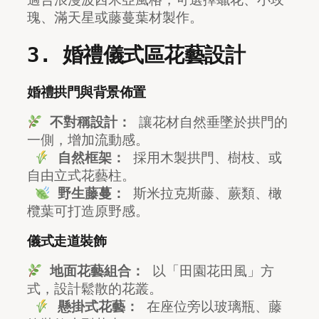
瑰、滿天星或藤蔓葉材製作。
3. 婚禮儀式區花藝設計
婚禮拱門與背景佈置
不對稱設計：
 讓花材自然垂墜於拱門的
一側，增加流動感。
自然框架：
 採用木製拱門、樹枝、或
自由立式花藝柱。
野生藤蔓：
 斯米拉克斯藤、蕨類、橄
欖葉可打造原野感。
儀式走道裝飾
地面花藝組合：
 以「田園花田風」方
式，設計鬆散的花叢。
懸掛式花藝：
 在座位旁以玻璃瓶、藤