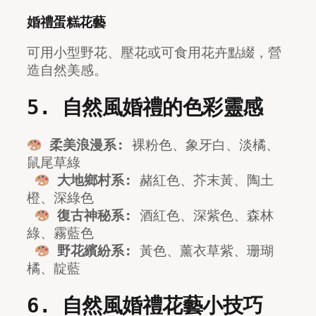
婚禮蛋糕花藝
可用小型野花、壓花或可食用花卉點綴，營
造自然美感。
5. 自然風婚禮的色彩靈感
柔美浪漫系:
 裸粉色、象牙白、淡橘、
鼠尾草綠
大地鄉村系:
 赭紅色、芥末黃、陶土
橙、深綠色
復古神秘系:
 酒紅色、深紫色、森林
綠、霧藍色
野花繽紛系:
 黃色、薰衣草紫、珊瑚
橘、靛藍
6. 自然風婚禮花藝小技巧