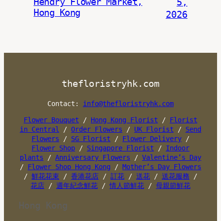
Hendry Flower Market,
5,
Hong Kong
2026
thefloristryhk.com
Contact:
info@thefloristryhk.com
Flower Bouquet
/
Hong Kong Florist
/
Florist
in Central
/
Order Flowers
/
UK Florist
/
Send
Flowers
/
SG Florist
/
Flower Delivery
/
Flower Shop
/
Singapore Florist
/
Indoor
plants
/
Anniversary Flowers
/
Valentine’s Day
/
Flower Shop Hong Kong
/
Mother’s Day Flowers
/
鮮花花束
/
香港花店
/
訂花
/
送花
/
送花服務
/
花店
/
週年紀念鮮花
/
情人節鮮花
/
母親節鮮花
Hong Kong