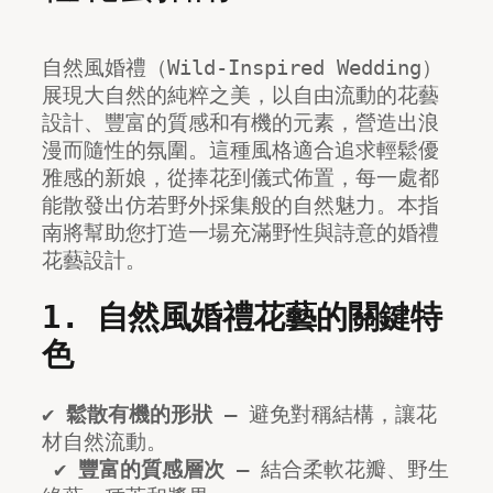
自然風婚禮（Wild-Inspired Wedding）
展現大自然的純粹之美，以自由流動的花藝
設計、豐富的質感和有機的元素，營造出浪
漫而隨性的氛圍。這種風格適合追求輕鬆優
雅感的新娘，從捧花到儀式佈置，每一處都
能散發出仿若野外採集般的自然魅力。本指
南將幫助您打造一場充滿野性與詩意的婚禮
花藝設計。
1. 自然風婚禮花藝的關鍵特
色
✔ 
鬆散有機的形狀
 – 避免對稱結構，讓花
材自然流動。
 ✔ 
豐富的質感層次
 – 結合柔軟花瓣、野生