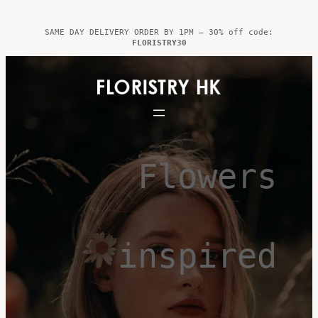
Skip
to
SAME DAY DELIVERY ORDER BY 1PM – 30% off code:
FLORISTRY30
content
Flowers
inspired