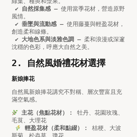
綠葉、種莢和漿果。
 ✔ 
自然採集感
 – 使用當季花材，營造原野
風情。
 ✔ 
垂墜與流動感
 – 使用藤蔓與輕盈花材，
創造柔和線條。
 ✔ 
大地色系與淡雅色調
 – 柔和浪漫或深邃
沈穩的色彩，呼應大自然之美。
2. 自然風婚禮花材選擇
新娘捧花
自然風新娘捧花講究不對稱、層次豐富且充
滿空氣感。
主花（焦點花材）：
 牡丹、花園玫瑰、
毛茛、大理花
輕盈花材（柔和點綴）：
 桔梗、大波
斯菊、松蟲草、瓊花