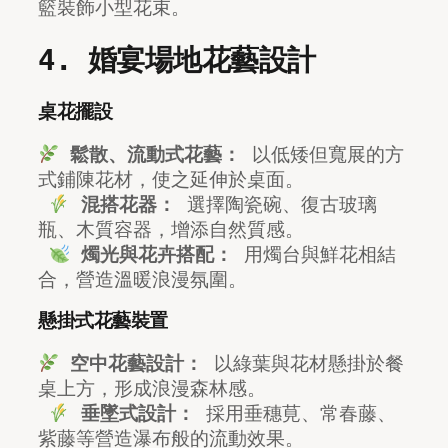
籃裝飾小型花束。
4. 婚宴場地花藝設計
桌花擺設
鬆散、流動式花藝：
 以低矮但寬展的方
式鋪陳花材，使之延伸於桌面。
混搭花器：
 選擇陶瓷碗、復古玻璃
瓶、木質容器，增添自然質感。
燭光與花卉搭配：
 用燭台與鮮花相結
合，營造溫暖浪漫氛圍。
懸掛式花藝裝置
空中花藝設計：
 以綠葉與花材懸掛於餐
桌上方，形成浪漫森林感。
垂墜式設計：
 採用垂穗莧、常春藤、
紫藤等營造瀑布般的流動效果。